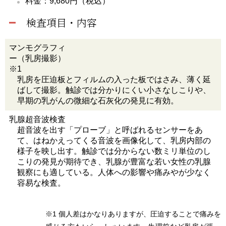
料金：9,680円（税込）
検査項目・内容
マンモグラフィ
ー（乳房撮影）
※1
乳房を圧迫板とフィルムの入った板ではさみ、薄く延
ばして撮影。触診では分かりにくい小さなしこりや、
早期の乳がんの微細な石灰化の発見に有効。
乳腺超音波検査
超音波を出す「プローブ」と呼ばれるセンサーをあ
て、はねかえってくる音波を画像化して、乳房内部の
様子を映し出す。触診では分からない数ミリ単位のし
こりの発見が期待でき、乳腺が豊富な若い女性の乳腺
観察にも適している。人体への影響や痛みやが少なく
容易な検査。
※1 個人差はかなりありますが、圧迫することで痛みを