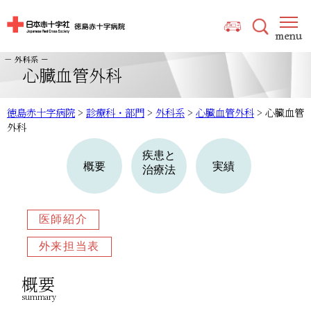
心臓血管外科
徳島赤十字病院
>
診療科・部門
>
外科系
>
心臓血管外科
>
心臓血管
外科
疾患と
概要
実績
治療法
医師紹介
外来担当表
概要
summary