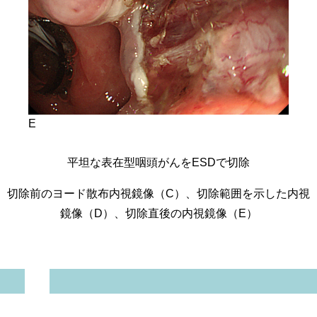
E
平坦な表在型咽頭がんをESDで切除
切除前のヨード散布内視鏡像（C）、切除範囲を示した内視
鏡像（D
）、切除直後の内視鏡像（E）