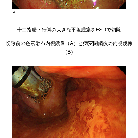
B
十二指腸下行脚の大きな平坦腫瘍をESDで切除
切除前の色素散布内視鏡像（A）と病変閉鎖後の内視鏡像
（B）