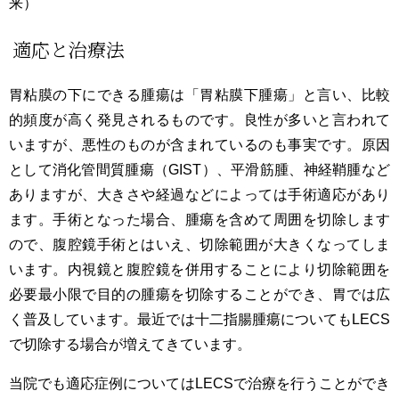
来）
適応と治療法
胃粘膜の下にできる腫瘍は「胃粘膜下腫瘍」と言い、比較
的頻度が高く発見されるものです。良性が多いと言われて
いますが、悪性のものが含まれているのも事実です。原因
として消化管間質腫瘍（GIST）、平滑筋腫、神経鞘腫など
ありますが、大きさや経過などによっては手術適応があり
ます。手術となった場合、腫瘍を含めて周囲を切除します
ので、腹腔鏡手術とはいえ、切除範囲が大きくなってしま
います。内視鏡と腹腔鏡を併用することにより切除範囲を
必要最小限で目的の腫瘍を切除することができ、胃では広
く普及しています。最近では十二指腸腫瘍についてもLECS
で切除する場合が増えてきています。
当院でも適応症例についてはLECSで治療を行うことができ